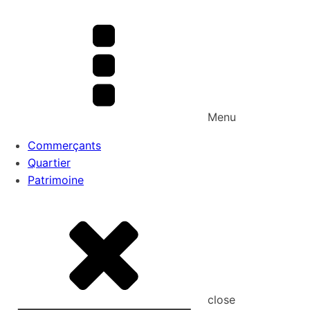
Menu
Menu
Commerçants
Commerçants
Quartier
Quartier
Patrimoine
Patrimoine
close
close