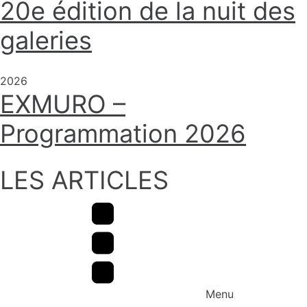
20e édition de la nuit des
galeries
2026
EXMURO –
Menu
Programmation 2026
Contact
LES ARTICLES
Voisinage
Infos
pratiques
English
Menu